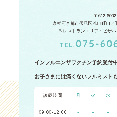
〒612-8002
京都府京都市伏見区桃山町山ノ下
※レストランエリア：ピザハ
075-60
TEL.
インフルエンザワクチン予約受付
お子さまには痛くない
フルミスト
診療時間
月
火
水
09:00-12:00
●
●
●