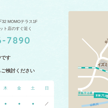
32
MOMOテラス1F
ット店のすぐ近く
6-7890
中です
もご検討ください
木
金
土
日
●
●
●
／