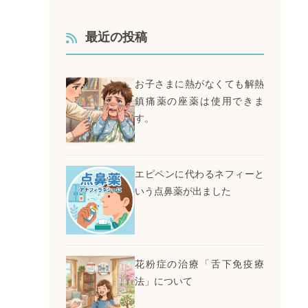
最近の投稿
お子さまに熱がなくても解熱
鎮痛薬の座薬は使用できま
す。
エピペンに代わるネフィーと
いう点鼻薬が出ました
花粉症の治療「舌下免疫療
法」について